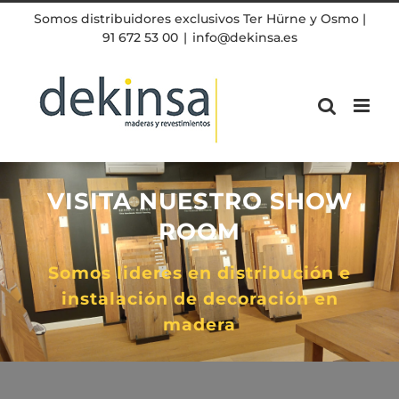
Skip
Somos distribuidores exclusivos Ter Hürne y Osmo |
to
91 672 53 00
|
info@dekinsa.es
content
VISITA NUESTRO SHOW
ROOM
Somos lideres en distribución e
instalación de decoración en
madera