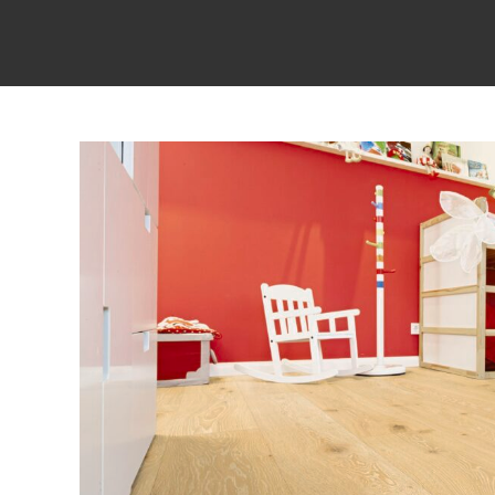
View
Larger
Image